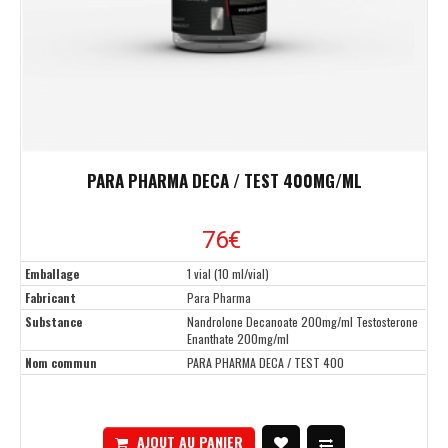
PARA PHARMA DECA / TEST 400MG/ML
76
€
Emballage
1 vial (10 ml/vial)
Fabricant
Para Pharma
Substance
Nandrolone Decanoate 200mg/ml Testosterone
Enanthate 200mg/ml
Nom commun
PARA PHARMA DECA / TEST 400
AJOUT AU PANIER