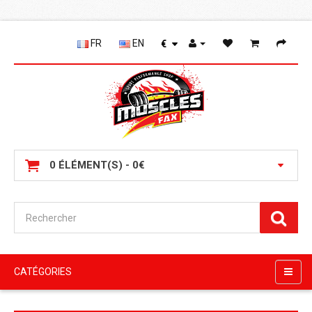
FR
EN
€
0 ÉLÉMENT(S) - 0€
CATÉGORIES