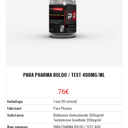
PARA PHARMA BOLDO / TEST 400MG/ML
76
€
Emballage
1 vial (10 ml/vial)
Fabricant
Para Pharma
Substance
Boldenone Undecylenate 200mg/ml
Testosterone Enanthate 200mg/ml
Nom commun
PARA PHARMA BOLDO / TEST 400