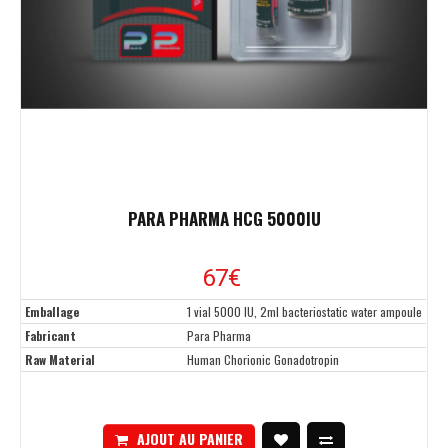
PARA PHARMA HCG 5000IU
67
€
Emballage
1 vial 5000 IU, 2ml bacteriostatic water ampoule
Fabricant
Para Pharma
Raw Material
Human Chorionic Gonadotropin
AJOUT AU PANIER