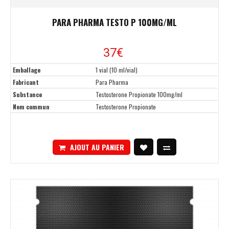
PARA PHARMA TESTO P 100MG/ML
37
€
Emballage
1 vial (10 ml/vial)
Fabricant
Para Pharma
Substance
Testosterone Propionate 100mg/ml
Nom commun
Testosterone Propionate
AJOUT AU PANIER