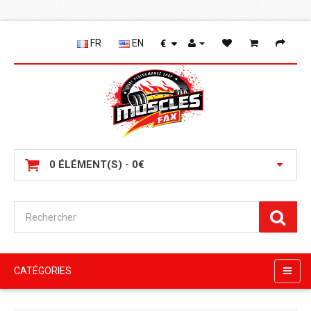
FR
EN
€
0 ÉLÉMENT(S) - 0€
CATÉGORIES