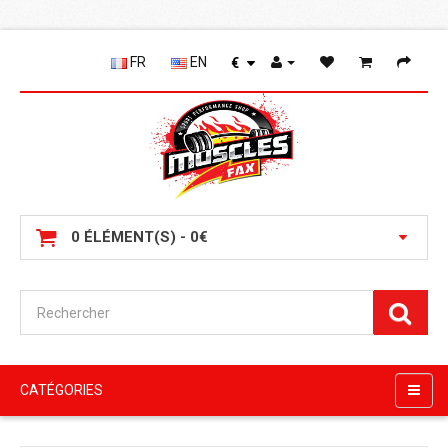
FR
EN
€
0 ÉLÉMENT(S) - 0€
CATÉGORIES