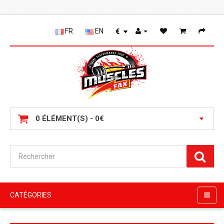
FR
EN
€
0 ÉLÉMENT(S) - 0€
CATÉGORIES