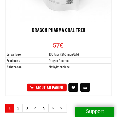
DRAGON PHARMA ORAL TREN
57
€
Emballage
100 tabs (250 mcg/tab)
Fabricant
Dragon Pharma
Substance
Methyltrienolone
AJOUT AU PANIER
1
2
3
4
5
>
>|
Support