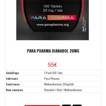
PARA PHARMA DIANABOL 20MG
55
€
Emballage
1 Pack 100 Tabs
Fabricant
Para Pharma
Substance
Methandienone 20mg/tab
Nom commun
Dianabol / Dbol / Methandienone