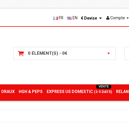
FR
EN
Compte
€
Devise
0 ÉLÉMENT(S) - 0€
VENTE
 ORAUX
HGH & PEPS
EXPRESS US DOMESTIC
RELAN
(3-5 DAYS)