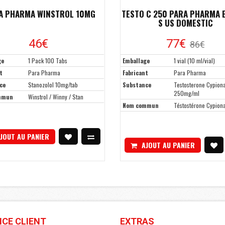
A PHARMA WINSTROL 10MG
TESTO C 250 PARA PHARMA 
S US DOMESTIC
46€
77€
86€
ge
1 Pack 100 Tabs
Emballage
1 vial (10 ml/vial)
t
Para Pharma
Fabricant
Para Pharma
ce
Stanozolol 10mg/tab
Substance
Testosterone Cypion
250mg/ml
mmun
Winstrol / Winny / Stan
Nom commun
Téstostérone Cypion
JOUT AU PANIER
AJOUT AU PANIER
ICE CLIENT
EXTRAS