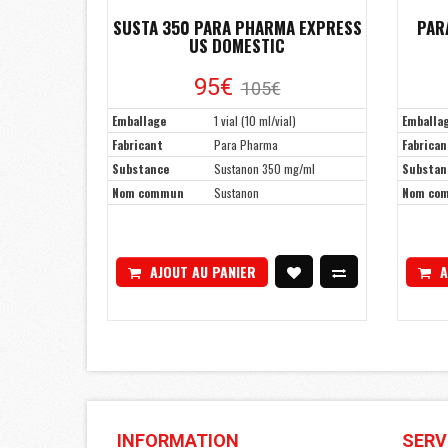
SUSTA 350 PARA PHARMA EXPRESS
PAR
US DOMESTIC
95€
105€
Emballage
1 vial (10 ml/vial)
Emballa
Fabricant
Para Pharma
Fabrican
Substance
Sustanon 350 mg/ml
Substan
Nom commun
Sustanon
Nom co
AJOUT AU PANIER
A
INFORMATION
SERV