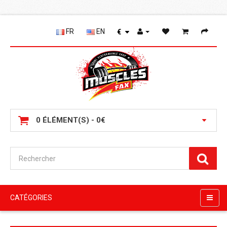
FR
EN
€
0 ÉLÉMENT(S) - 0€
CATÉGORIES