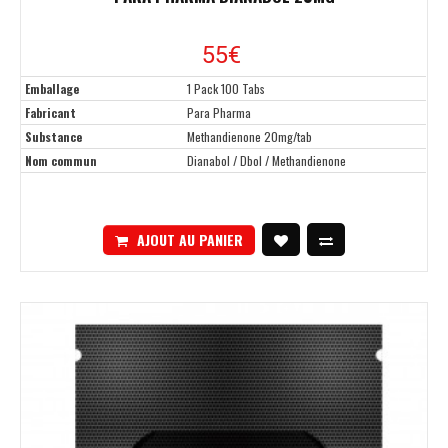
55
€
Emballage
1 Pack 100 Tabs
Fabricant
Para Pharma
Substance
Methandienone 20mg/tab
Nom commun
Dianabol / Dbol / Methandienone
AJOUT AU PANIER