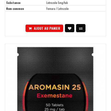
Substance
Letrozole 5mg/tab
Nom commun
Femara / Letrozole
AJOUT AU PANIER