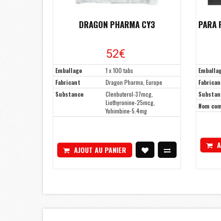
DRAGON PHARMA CY3
PARA 
52€
Emballage
1 x 100 tabs
Emballa
Fabricant
Dragon Pharma, Europe
Fabrican
Substance
Clenbuterol-37mcg,
Substan
Liothyronine-25mcg,
Nom co
Yohimbine-5.4mg
A
AJOUT AU PANIER