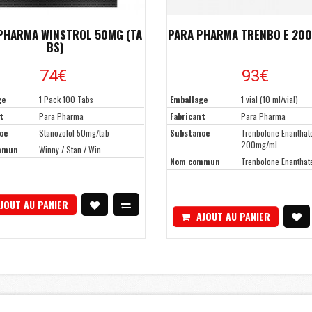
PHARMA WINSTROL 50MG (TA
PARA PHARMA TRENBO E 20
BS)
74€
93€
ge
1 Pack 100 Tabs
Emballage
1 vial (10 ml/vial)
t
Para Pharma
Fabricant
Para Pharma
ce
Stanozolol 50mg/tab
Substance
Trenbolone Enanthat
200mg/ml
mmun
Winny / Stan / Win
Nom commun
Trenbolone Enanthat
JOUT AU PANIER
AJOUT AU PANIER