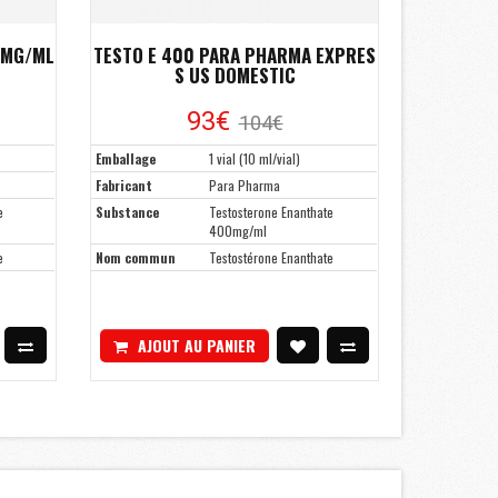
0MG/ML
TESTO E 400 PARA PHARMA EXPRES
S US DOMESTIC
93€
104€
Emballage
1 vial (10 ml/vial)
Fabricant
Para Pharma
e
Substance
Testosterone Enanthate
400mg/ml
e
Nom commun
Testostérone Enanthate
AJOUT AU PANIER