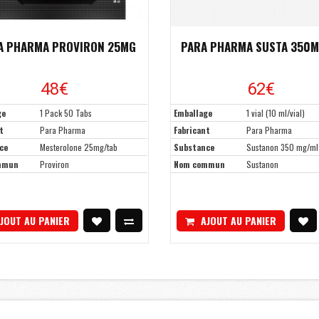
A PHARMA PROVIRON 25MG
PARA PHARMA SUSTA 350
48€
62€
ge
1 Pack 50 Tabs
Emballage
1 vial (10 ml/vial)
t
Para Pharma
Fabricant
Para Pharma
ce
Mesterolone 25mg/tab
Substance
Sustanon 350 mg/ml
mmun
Proviron
Nom commun
Sustanon
JOUT AU PANIER
AJOUT AU PANIER