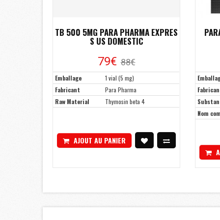
TB 500 5MG PARA PHARMA EXPRES
PAR
S US DOMESTIC
79€
88€
Emballage
1 vial (5 mg)
Emballa
Fabricant
Para Pharma
Fabrican
Raw Material
Thymosin beta 4
Substan
Nom co
AJOUT AU PANIER
A