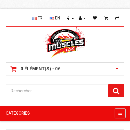
FR
EN
€
0 ÉLÉMENT(S) - 0€
CATÉGORIES