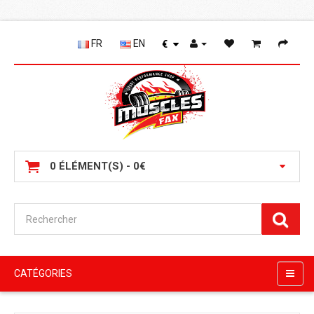
FR
EN
€
0 ÉLÉMENT(S) - 0€
CATÉGORIES