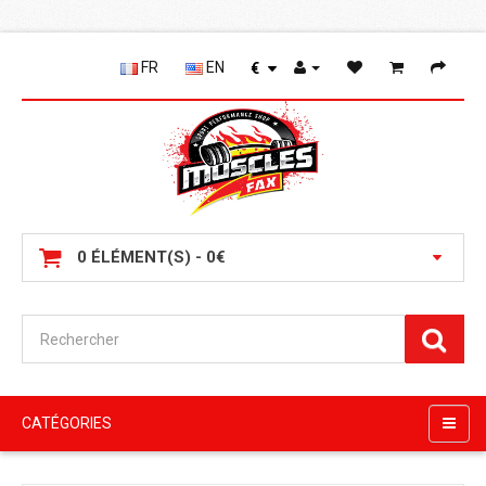
FR
EN
€
0 ÉLÉMENT(S) - 0€
CATÉGORIES