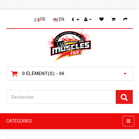
FR
EN
€
0 ÉLÉMENT(S) - 0€
CATÉGORIES