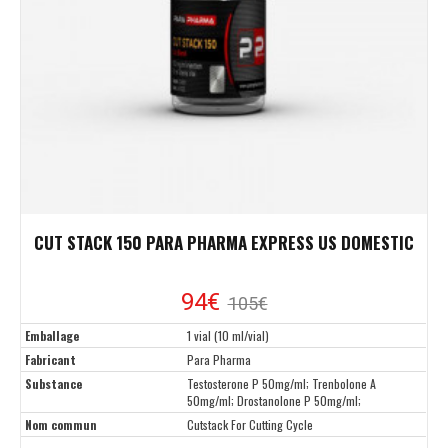
CUT STACK 150 PARA PHARMA EXPRESS US DOMESTIC
94€
105€
Emballage
1 vial (10 ml/vial)
Fabricant
Para Pharma
Substance
Testosterone P 50mg/ml; Trenbolone A
50mg/ml; Drostanolone P 50mg/ml;
Nom commun
Cutstack For Cutting Cycle