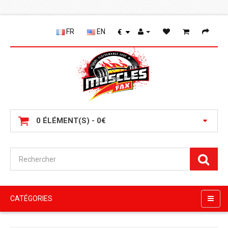
FR
EN
€
0 ÉLÉMENT(S) - 0€
CATÉGORIES