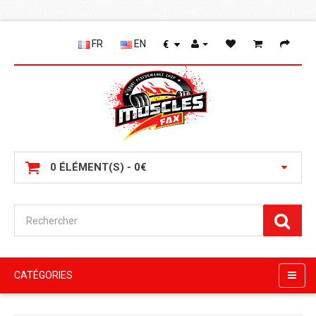
FR
EN
€
0 ÉLÉMENT(S) - 0€
CATÉGORIES