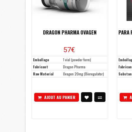
DRAGON PHARMA OVAGEN
PARA 
57€
Emballage
1 vial (powder form)
Emballa
Fabricant
Dragon Pharma
Fabrican
Raw Material
Ovagen 20mg (Bioregulator)
Substan
AJOUT AU PANIER
A