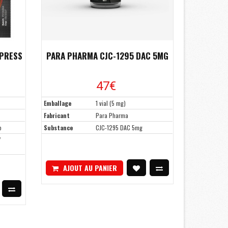
XPRESS
PARA PHARMA CJC-1295 DAC 5MG
47€
Emballage
1 vial (5 mg)
Fabricant
Para Pharma
b
Substance
CJC-1295 DAC 5mg
/
AJOUT AU PANIER