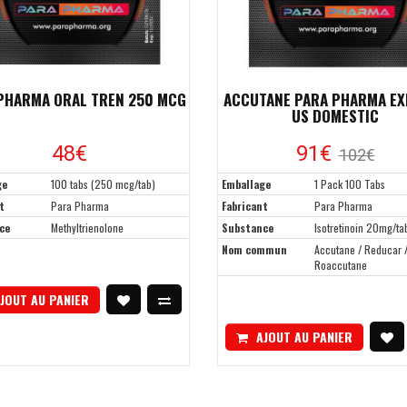
PHARMA ORAL TREN 250 MCG
ACCUTANE PARA PHARMA E
US DOMESTIC
48€
91€
102€
ge
100 tabs (250 mcg/tab)
Emballage
1 Pack 100 Tabs
t
Para Pharma
Fabricant
Para Pharma
ce
Methyltrienolone
Substance
Isotretinoin 20mg/ta
Nom commun
Accutane / Reducar 
Roaccutane
JOUT AU PANIER
AJOUT AU PANIER