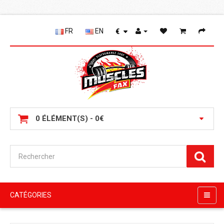
FR
EN
€
0 ÉLÉMENT(S) - 0€
CATÉGORIES