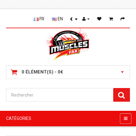
FR
EN
€
0 ÉLÉMENT(S) - 0€
CATÉGORIES