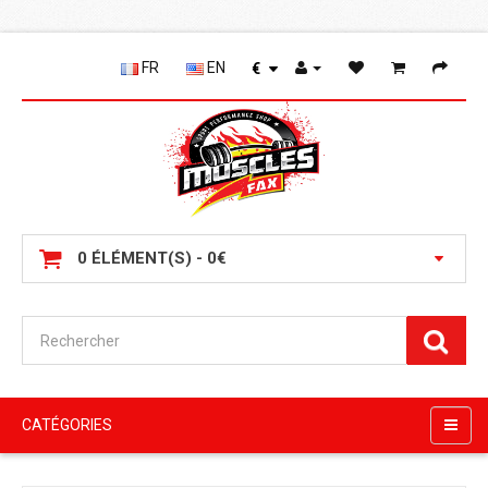
FR
EN
€
0 ÉLÉMENT(S) - 0€
CATÉGORIES