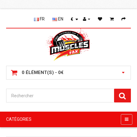
FR
EN
€
0 ÉLÉMENT(S) - 0€
CATÉGORIES