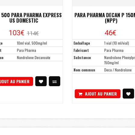
 500 PARA PHARMA EXPRESS
PARA PHARMA DECAN P 150
US DOMESTIC
(NPP)
103€
46€
114€
ge
10ml vial, 500mg/ml
Emballage
1 vial (10 ml/vial)
t
Para Pharma
Fabricant
Para Pharma
ce
Nandrolone Decanoate
Substance
Nandrolone Phenylpr
150mg/ml
Nom commun
Deca / Nandrolone
JOUT AU PANIER
AJOUT AU PANIER