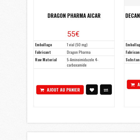
DRAGON PHARMA AICAR
DECAN
55€
Emballage
1 vial (50 mg)
Emballa
Fabricant
Dragon Pharma
Fabrican
Raw Material
5-Aminoimidazole 4-
Substan
carboxamide
A
AJOUT AU PANIER