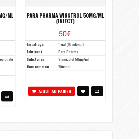
MG/ML
PARA PHARMA WINSTROL 50MG/ML
(INJECT)
50€
Emballage
1 vial (10 ml/vial)
Fabricant
Para Pharma
opionate
Substance
Stanozolol 50mg/ml
Nom commun
Winstrol
AJOUT AU PANIER