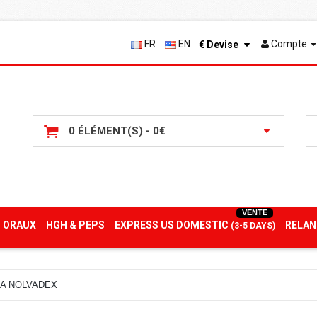
FR
EN
Compte
€
Devise
0 ÉLÉMENT(S) - 0€
VENTE
 ORAUX
HGH & PEPS
EXPRESS US DOMESTIC
RELAN
(3-5 DAYS)
A NOLVADEX