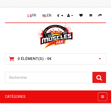
FR
EN
€
0 ÉLÉMENT(S) - 0€
CATÉGORIES