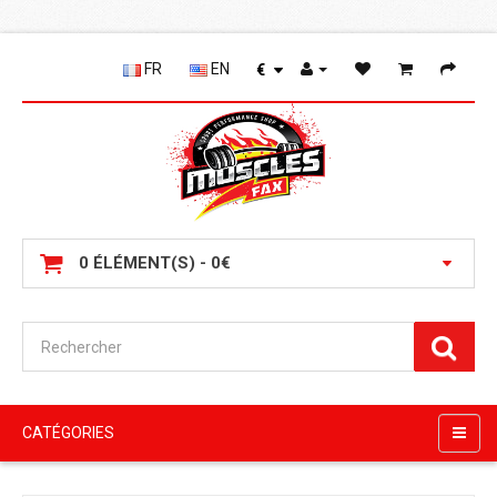
FR
EN
€
0 ÉLÉMENT(S) - 0€
CATÉGORIES