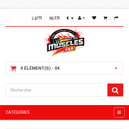
FR
EN
€
0 ÉLÉMENT(S) - 0€
CATÉGORIES