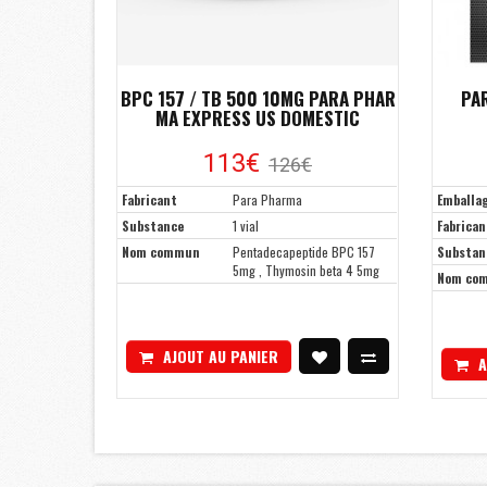
BPC 157 / TB 500 10MG PARA PHAR
PA
MA EXPRESS US DOMESTIC
113€
126€
Fabricant
Para Pharma
Emballa
Substance
1 vial
Fabrican
Nom commun
Pentadecapeptide BPC 157
Substan
5mg , Thymosin beta 4 5mg
Nom co
AJOUT AU PANIER
A