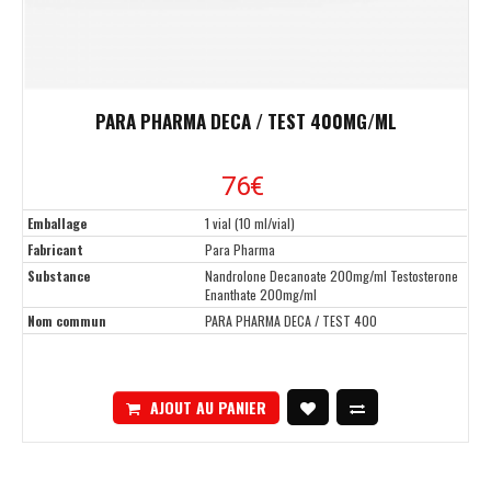
PARA PHARMA DECA / TEST 400MG/ML
76€
Emballage
1 vial (10 ml/vial)
Fabricant
Para Pharma
Substance
Nandrolone Decanoate 200mg/ml Testosterone
Enanthate 200mg/ml
Nom commun
PARA PHARMA DECA / TEST 400
AJOUT AU PANIER