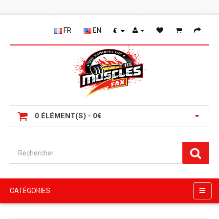
FR
EN
€
0 ÉLÉMENT(S) - 0€
CATÉGORIES