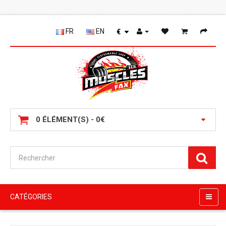
FR
EN
€
0 ÉLÉMENT(S) - 0€
CATÉGORIES