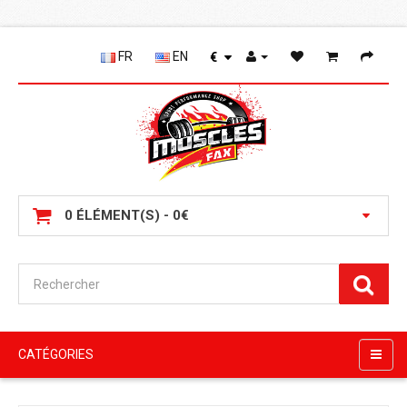
FR
EN
€
0 ÉLÉMENT(S) - 0€
CATÉGORIES