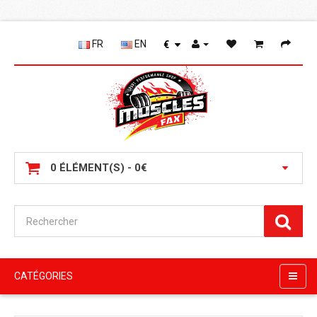
FR
EN
€
0 ÉLÉMENT(S) - 0€
CATÉGORIES