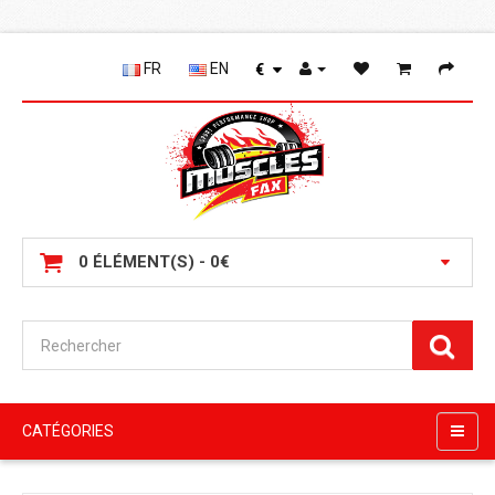
FR
EN
€
0 ÉLÉMENT(S) - 0€
CATÉGORIES