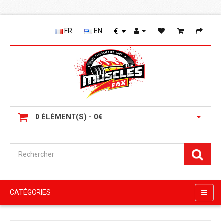
FR
EN
€
0 ÉLÉMENT(S) - 0€
CATÉGORIES