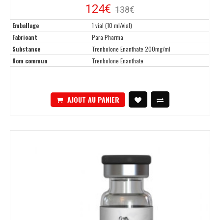
124€
138€
Emballage
1 vial (10 ml/vial)
Fabricant
Para Pharma
Substance
Trenbolone Enanthate 200mg/ml
Nom commun
Trenbolone Enanthate
AJOUT AU PANIER