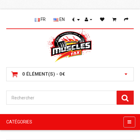
FR
EN
€
0 ÉLÉMENT(S) - 0€
CATÉGORIES