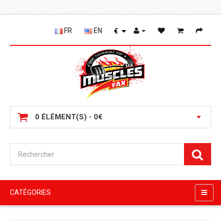
FR
EN
€
0 ÉLÉMENT(S) - 0€
CATÉGORIES