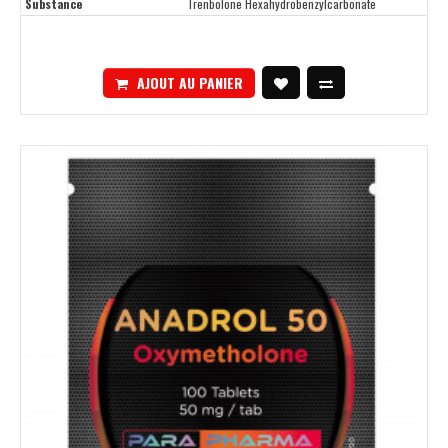
Substance
Trenbolone Hexahydrobenzylcarbonate
AJOUT AU PANIER