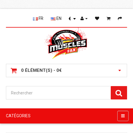
FR
EN
€
0 ÉLÉMENT(S) - 0€
CATÉGORIES