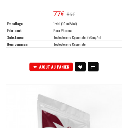
77€
86€
Emballage
1 vial (10 ml/vial)
Fabricant
Para Pharma
Substance
Testosterone Cypionate 250mg/ml
Nom commun
Téstostérone Cypionate
AJOUT AU PANIER