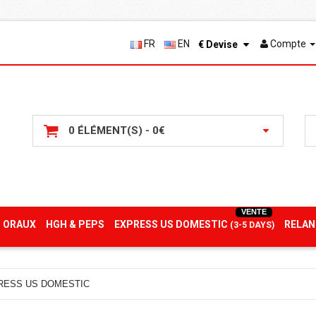
FR
EN
Compte
€
Devise
0 ÉLÉMENT(S) - 0€
VENTE
 ORAUX
HGH & PEPS
EXPRESS US DOMESTIC
RELAN
(3-5 DAYS)
RESS US DOMESTIC