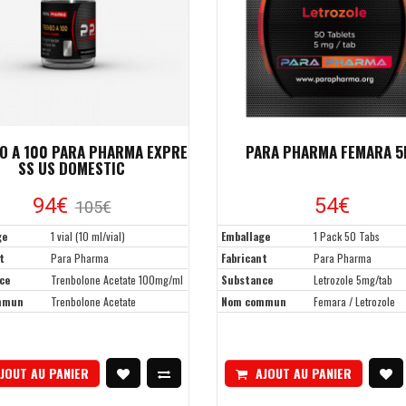
O A 100 PARA PHARMA EXPRE
PARA PHARMA FEMARA 
SS US DOMESTIC
94€
54€
105€
ge
1 vial (10 ml/vial)
Emballage
1 Pack 50 Tabs
t
Para Pharma
Fabricant
Para Pharma
ce
Trenbolone Acetate 100mg/ml
Substance
Letrozole 5mg/tab
mmun
Trenbolone Acetate
Nom commun
Femara / Letrozole
JOUT AU PANIER
AJOUT AU PANIER