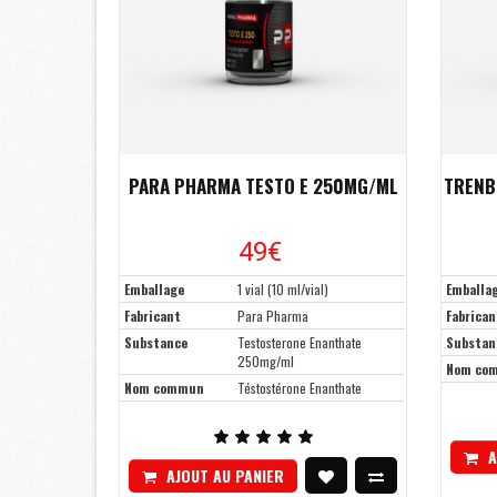
PARA PHARMA TESTO E 250MG/ML
TRENB
49€
Emballage
1 vial (10 ml/vial)
Emballa
Fabricant
Para Pharma
Fabrican
Substance
Testosterone Enanthate
Substan
250mg/ml
Nom co
Nom commun
Téstostérone Enanthate
A
AJOUT AU PANIER