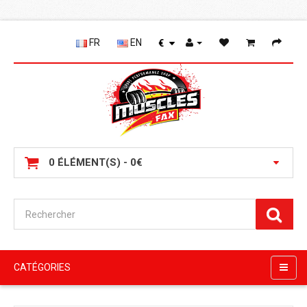
FR
EN
€
0 ÉLÉMENT(S) - 0€
CATÉGORIES