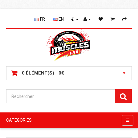
FR
EN
€
0 ÉLÉMENT(S) - 0€
CATÉGORIES