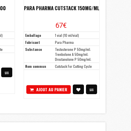
500
PARA PHARMA CUTSTACK 150MG/ML
67€
l)
Emballage
1 vial (10 ml/vial)
Fabricant
Para Pharma
te
Substance
Testosterone P 50mg/ml;
Trenbolone A 50mg/ml;
Drostanolone P 50mg/ml;
Nom commun
Cutstack For Cutting Cycle
AJOUT AU PANIER