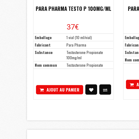
PARA PHARMA TESTO P 100MG/ML
PARA
37€
Emballage
1 vial (10 ml/vial)
Emballa
Fabricant
Para Pharma
Fabrican
Substance
Testosterone Propionate
Substan
100mg/ml
Nom co
Nom commun
Testosterone Propionate
A
AJOUT AU PANIER