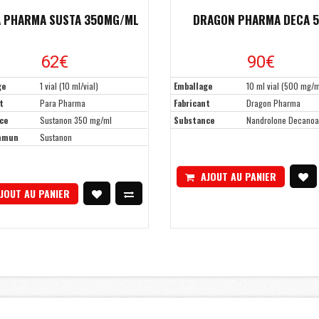
 PHARMA SUSTA 350MG/ML
DRAGON PHARMA DECA 
62€
90€
ge
1 vial (10 ml/vial)
Emballage
10 ml vial (500 mg/m
t
Para Pharma
Fabricant
Dragon Pharma
ce
Sustanon 350 mg/ml
Substance
Nandrolone Decanoa
mmun
Sustanon
AJOUT AU PANIER
JOUT AU PANIER