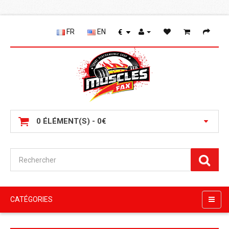
FR
EN
€
0 ÉLÉMENT(S) - 0€
CATÉGORIES