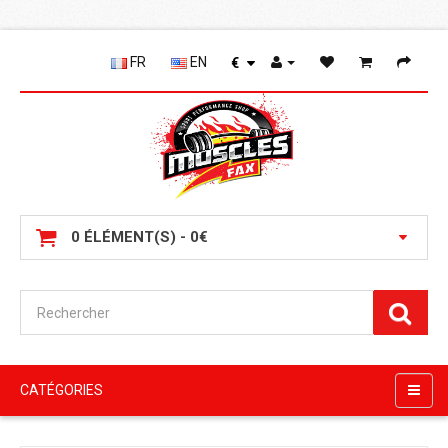
FR
EN
€
0 ÉLÉMENT(S) - 0€
CATÉGORIES