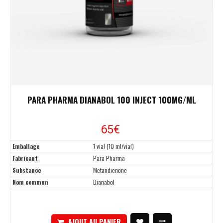
PARA PHARMA DIANABOL 100 INJECT 100MG/ML
65€
Emballage
1 vial (10 ml/vial)
Fabricant
Para Pharma
Substance
Metandienone
Nom commun
Dianabol
AJOUT AU PANIER