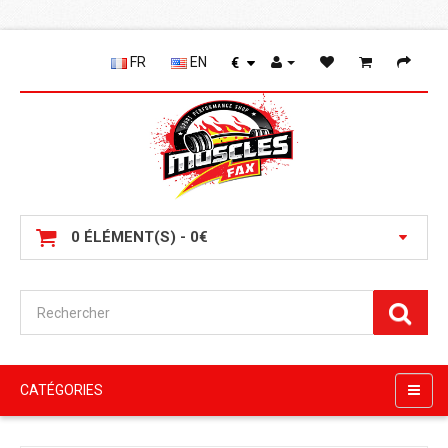
FR
EN
€
0 ÉLÉMENT(S) - 0€
CATÉGORIES