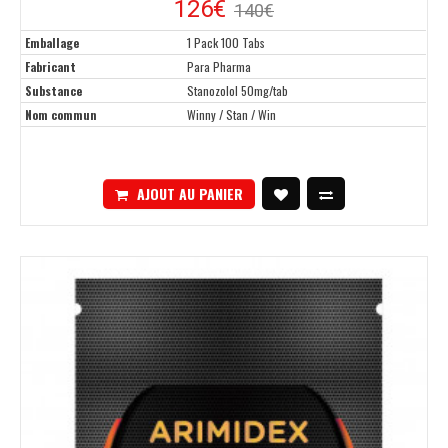
126€
140€
Emballage
1 Pack 100 Tabs
Fabricant
Para Pharma
Substance
Stanozolol 50mg/tab
Nom commun
Winny / Stan / Win
AJOUT AU PANIER