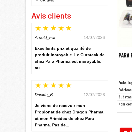
SARMS
Avis clients
Arnold_Fan
14/07/2026
Excellents prix et qualité de
PARA 
produit incroyable. Le Cutstack de
chez Para Pharma est incroyable,
au...
Emballa
Fabrican
Davide_B
12/07/2026
Substan
Nom co
Je viens de recevoir mon
Propionat de chez Dragon Pharma
et mon Arimidex de chez Para
Pharma. Pas de...
A