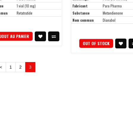
ce
1 vial (10 mg)
Fabricant
Para Pharma
mmun
Retatrutide
Substance
Metandienone
Nom commun
Dianabol
JOUT AU PANIER
OUT OF STOCK
<
1
2
3