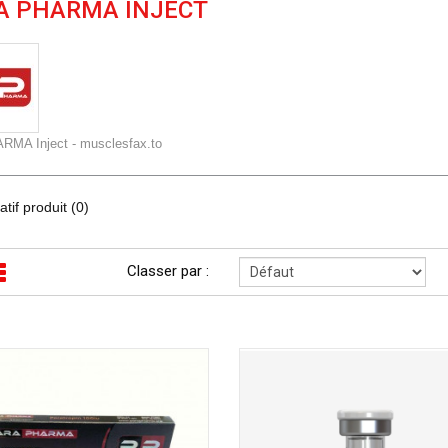
A PHARMA INJECT
MA Inject - musclesfax.to
if produit (0)
Classer par :