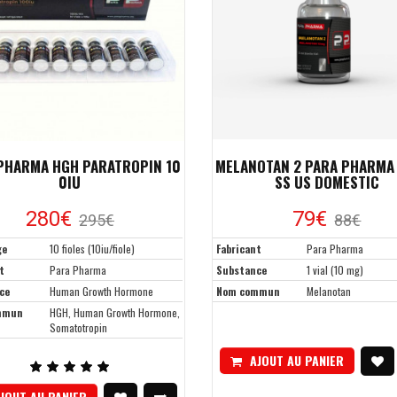
PHARMA HGH PARATROPIN 10
MELANOTAN 2 PARA PHARMA
0IU
SS US DOMESTIC
280
€
79
€
295
€
88
€
ge
10 fioles (10iu/fiole)
Fabricant
Para Pharma
t
Para Pharma
Substance
1 vial (10 mg)
ce
Human Growth Hormone
Nom commun
Melanotan
mmun
HGH, Human Growth Hormone,
Somatotropin
AJOUT AU PANIER
JOUT AU PANIER