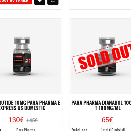
RUTIDE 10MG PARA PHARMA E
PARA PHARMA DIANABOL 100
XPRESS US DOMESTIC
T 100MG/ML
130
€
65
€
145
€
t
Para Pharma
Emballage
1 vial (10 ml/vial)