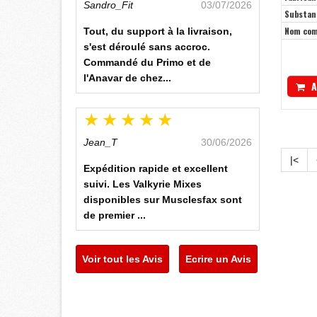
Sandro_Fit
03/07/2026
Substan
Nom co
Tout, du support à la livraison,
s'est déroulé sans accroc.
Commandé du Primo et de
l'Anavar de chez...
A
Jean_T
30/06/2026
|<
Expédition rapide et excellent
suivi. Les Valkyrie Mixes
disponibles sur Musclesfax sont
de premier ...
Voir tout les Avis
Ecrire un Avis