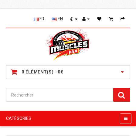
FR
EN
€
0 ÉLÉMENT(S) - 0€
CATÉGORIES