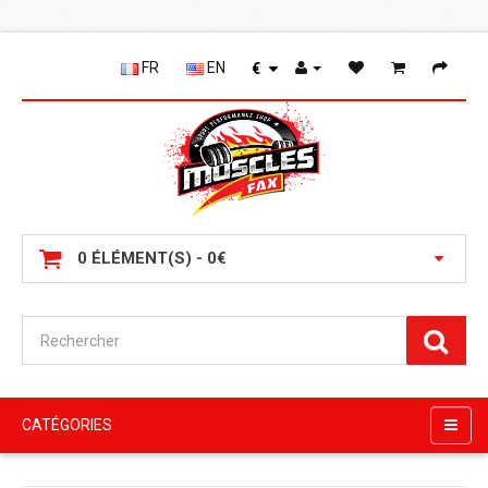
FR
EN
€
0 ÉLÉMENT(S) - 0€
CATÉGORIES