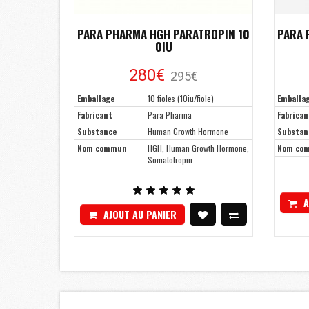
PARA PHARMA HGH PARATROPIN 10
PARA 
0IU
280€
295€
Emballage
10 fioles (10iu/fiole)
Emballa
Fabricant
Para Pharma
Fabrican
Substance
Human Growth Hormone
Substan
Nom commun
HGH, Human Growth Hormone,
Nom co
Somatotropin
A
AJOUT AU PANIER