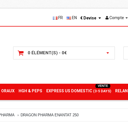
FR
EN
Compte
€
Devise
0 ÉLÉMENT(S) - 0€
VENTE
 ORAUX
HGH & PEPS
EXPRESS US DOMESTIC
RELAN
(3-5 DAYS)
PHARMA
DRAGON PHARMA ENANTAT 250