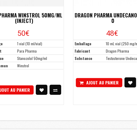
PHARMA WINSTROL 50MG/ML
DRAGON PHARMA UNDECANO
(INJECT)
0
50€
48€
ge
1 vial (10 ml/vial)
Emballage
10 mL vial (250 mg/
t
Para Pharma
Fabricant
Dragon Pharma
ce
Stanozolol 50mg/ml
Substance
Testosterone Undec
mmun
Winstrol
AJOUT AU PANIER
JOUT AU PANIER