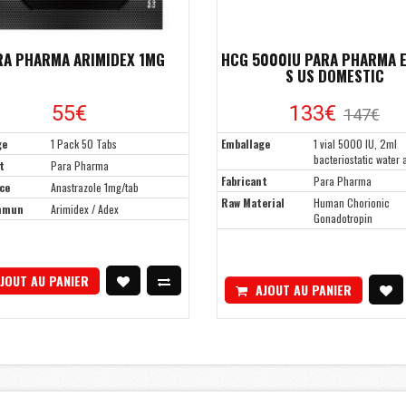
RA PHARMA ARIMIDEX 1MG
HCG 5000IU PARA PHARMA 
S US DOMESTIC
55€
133€
147€
ge
1 Pack 50 Tabs
Emballage
1 vial 5000 IU, 2ml
bacteriostatic water
t
Para Pharma
Fabricant
Para Pharma
ce
Anastrazole 1mg/tab
Raw Material
Human Chorionic
mmun
Arimidex / Adex
Gonadotropin
JOUT AU PANIER
AJOUT AU PANIER