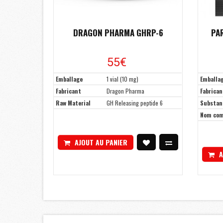
DRAGON PHARMA GHRP-6
PA
55€
Emballage
1 vial (10 mg)
Emballa
Fabricant
Dragon Pharma
Fabrican
Raw Material
GH Releasing peptide 6
Substan
Nom co
AJOUT AU PANIER
A