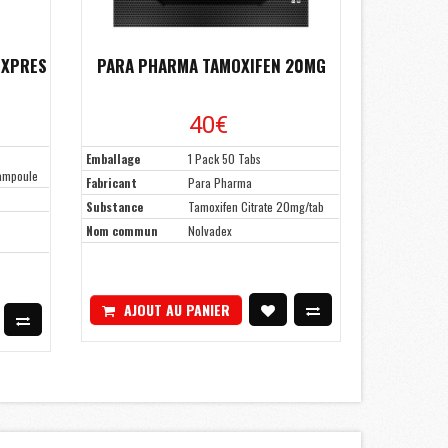
EXPRES
PARA PHARMA TAMOXIFEN 20MG
40€
Emballage
1 Pack 50 Tabs
 ampoule
Fabricant
Para Pharma
Substance
Tamoxifen Citrate 20mg/tab
Nom commun
Nolvadex
AJOUT AU PANIER