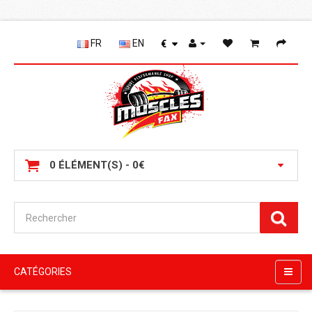
FR
EN
€
0 ÉLÉMENT(S) - 0€
CATÉGORIES