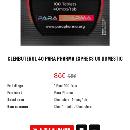
CLENBUTEROL 40 PARA PHARMA EXPRESS US DOMESTIC
86€
95€
Emballage
1 Pack 100 Tabs
Fabricant
Para Pharma
Substance
Clenbuterol 40mcg/tab
Nom commun
Clen / Clenbu / Clenbuterol
AJOUT AU PANIER