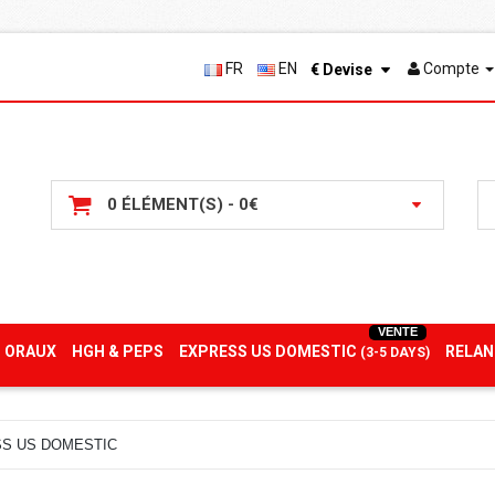
FR
EN
Compte
€
Devise
0 ÉLÉMENT(S) - 0€
VENTE
 ORAUX
HGH & PEPS
EXPRESS US DOMESTIC
RELAN
(3-5 DAYS)
SS US DOMESTIC