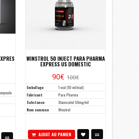
EXPRES
WINSTROL 50 INJECT PARA PHARMA
EXPRESS US DOMESTIC
90€
100€
Emballage
1 vial (10 ml/vial)
 ampoule
Fabricant
Para Pharma
Substance
Stanozolol 50mg/ml
Nom commun
Winstrol
AJOUT AU PANIER