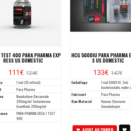
/ TEST 400 PARA PHARMA EXP
HCG 5000IU PARA PHARMA 
RESS US DOMESTIC
S US DOMESTIC
111€
133€
124€
147€
ge
1 vial (10 ml/vial)
Emballage
1 vial 5000 IU, 2ml
bacteriostatic water
t
Para Pharma
Fabricant
Para Pharma
ce
Nandrolone Decanoate
200mg/ml Testosterone
Raw Material
Human Chorionic
Enanthate 200mg/ml
Gonadotropin
mmun
PARA PHARMA DECA / TEST
400
AJOUT AU PANIER