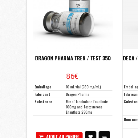
DRAGON PHARMA TREN / TEST 350
DECA 
86€
Emballage
10 mL vial (350 mg/mL)
Emballa
Fabricant
Dragon Pharma
Fabrican
Substance
Mix of Trenbolone Enanthate
Substan
100mg and Testosterone
Enanthate 250mg
Nom co
AJOUT AU PANIER