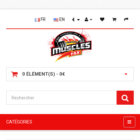
FR
EN
€
0 ÉLÉMENT(S) - 0€
CATÉGORIES