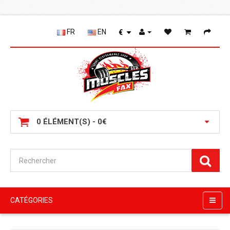
FR
EN
€
0 ÉLÉMENT(S) - 0€
CATÉGORIES