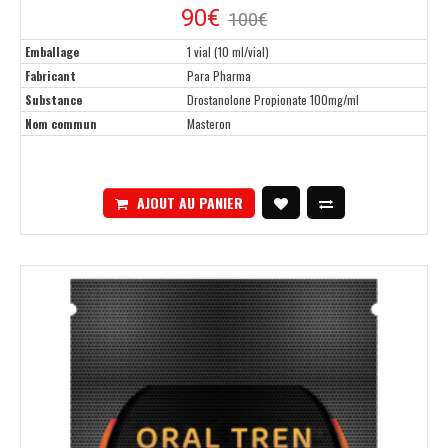
90€
100€
Emballage
1 vial (10 ml/vial)
Fabricant
Para Pharma
Substance
Drostanolone Propionate 100mg/ml
Nom commun
Masteron
AJOUT AU PANIER