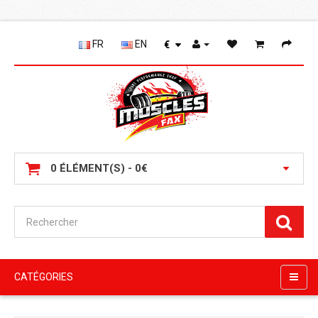
FR
EN
€
0 ÉLÉMENT(S) - 0€
CATÉGORIES